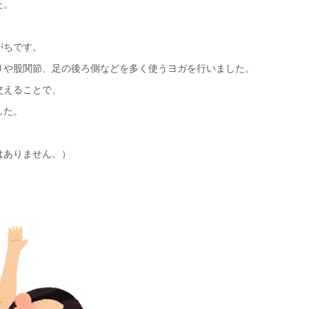
た。
がちです。
りや股関節、足の後ろ側などを多く使うヨガを行いました。
交えることで、
した。
はありません。）