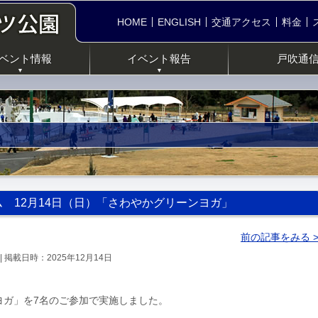
HOME
ENGLISH
交通アクセス
料金
ベント情報
イベント報告
戸吹通
▼
▼
 12月14日（日）「さわやかグリーンヨガ」
前の記事をみる 
| 掲載日時：2025年12月14日
ヨガ」を7名のご参加で実施しました。