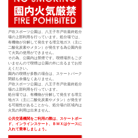
戸吹スポーツ公園は、八王子市戸吹最終処分
場の上部利用を行っています。処分場では、
有機物が分解して発生する埋立地ガス（主に
二酸化炭素やメタン）が発生する為公園内全
て火気の使用ができません。
その為、公園内は禁煙です。喫煙場所もござ
いませんので喫煙は公園の外に出るまでお控
えください。
園内の喫煙が多数の場合は、スケートパーク
閉鎖も余儀なくありません。
戸吹スポーツ公園は、八王子市戸吹最終処分
場の上部利用を行っています。
処分場では、有機物が分解して発生する埋立
地ガス（主に二酸化炭素やメタン）が発生す
る可能性があることから、処分場の区域内は
火気の利用は出来ません。
公共交通機関をご利用の際は、スケートボー
ド、インラインスケート、ＢＭＸはケースに
入れて乗車しましょう。