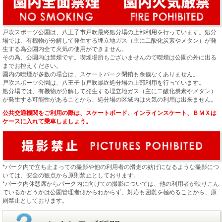
戸吹スポーツ公園は、八王子市戸吹最終処分場の上部利用を行っています。処分
場では、有機物が分解して発生する埋立地ガス（主に二酸化炭素やメタン）が発
生する為公園内全て火気の使用ができません。
その為、公園内は禁煙です。喫煙場所もございませんので喫煙は公園の外に出る
までお控えください。
園内の喫煙が多数の場合は、スケートパーク閉鎖も余儀なくありません。
戸吹スポーツ公園は、八王子市戸吹最終処分場の上部利用を行っています。
処分場では、有機物が分解して発生する埋立地ガス（主に二酸化炭素やメタン）
が発生する可能性があることから、処分場の区域内は火気の利用は出来ません。
公共交通機関をご利用の際は、スケートボード、インラインスケート、ＢＭＸは
ケースに入れて乗車しましょう。
*パーク内で立ち止まっての撮影や他の利用者の滑走の妨げになるような撮影につ
いては、安全の観点から原則禁止としております。
*パーク内休憩席からパーク内に向けての撮影については、他の利用者が映りこん
でいるかどうかは公園管理者側からわからず、対応も困難を極めることから、原
則禁止としております。