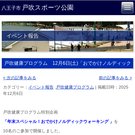
戸吹スポーツ公園
八王子市
イベント報告
戸吹健康プログラム 12月6日(土)「おでかけノルディック
ウォーキング 」
< 次の記事をみる
前の記事をみる >
カテゴリー：
イベント報告
,
戸吹健康プログラム
| 掲載日時：2025
年12月6日
戸吹健康プログラム特別企画
「年末スペシャル！おでかけノルディックウォーキング
」
を
10名のご参加で開催しました。