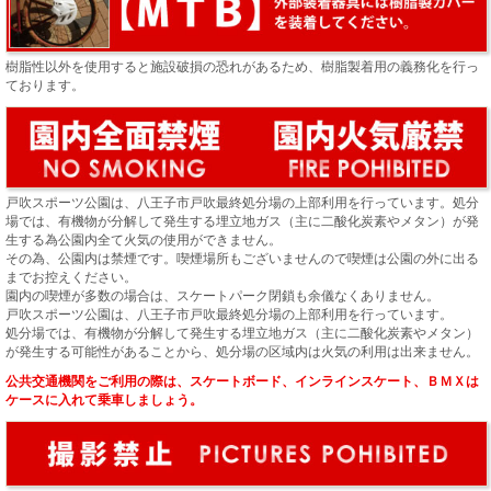
樹脂性以外を使用すると施設破損の恐れがあるため、樹脂製着用の義務化を行っ
ております。
戸吹スポーツ公園は、八王子市戸吹最終処分場の上部利用を行っています。処分
場では、有機物が分解して発生する埋立地ガス（主に二酸化炭素やメタン）が発
生する為公園内全て火気の使用ができません。
その為、公園内は禁煙です。喫煙場所もございませんので喫煙は公園の外に出る
までお控えください。
園内の喫煙が多数の場合は、スケートパーク閉鎖も余儀なくありません。
戸吹スポーツ公園は、八王子市戸吹最終処分場の上部利用を行っています。
処分場では、有機物が分解して発生する埋立地ガス（主に二酸化炭素やメタン）
が発生する可能性があることから、処分場の区域内は火気の利用は出来ません。
公共交通機関をご利用の際は、スケートボード、インラインスケート、ＢＭＸは
ケースに入れて乗車しましょう。